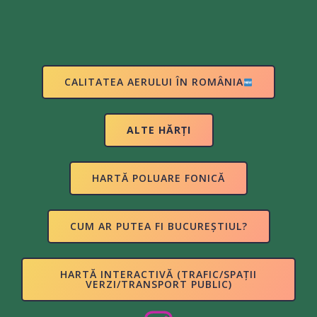
CALITATEA AERULUI ÎN ROMÂNIA
ALTE HĂRȚI
HARTĂ POLUARE FONICĂ
CUM AR PUTEA FI BUCUREȘTIUL?
HARTĂ INTERACTIVĂ (TRAFIC/SPAȚII
VERZI/TRANSPORT PUBLIC)